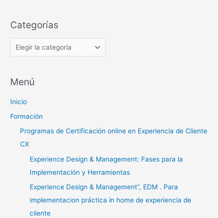
u
t
s
Categorías
e
c
g
a
o
r
r
p
í
Menú
o
a
r
Inicio
s
:
Formación
Programas de Certificación online en Experiencia de Cliente
CX
Experience Design & Management: Fases para la
Implementación y Herramientas
Experience Design & Management”, EDM . Para
implementacion práctica in home de experiencia de
cliente