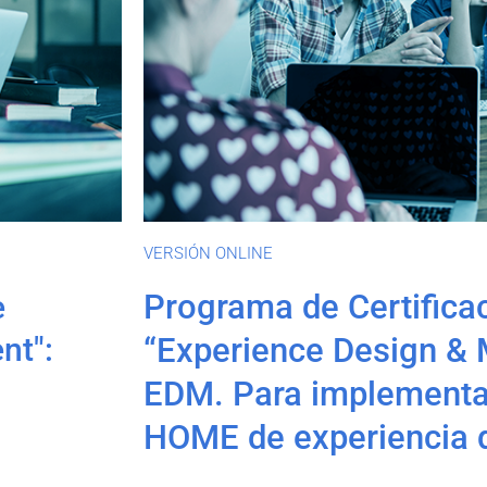
VERSIÓN ONLINE
Programa de Certificac
e
nt":
“Experience Design &
EDM. Para implementac
HOME de experiencia d